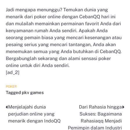
Jadi mengapa menunggu? Temukan dunia yang
menarik dari poker online dengan CebanQQ hari ini
dan mulailah memainkan permainan favorit Anda dari
kenyamanan rumah Anda sendiri. Apakah Anda
seorang pemain biasa yang mencari kesenangan atau
pesaing serius yang mencari tantangan, Anda akan
menemukan semua yang Anda butuhkan di CebanQQ.
Bergabunglah sekarang dan alami sensasi poker
online untuk diri Anda sendiri.
[ad_2]
POKER
Tagged
pkv games
Menjelajahi dunia
Dari Rahasia hingga
Post
perjudian online yang
Sukses: Bagaimana
navigation
menarik dengan IndoQQ
Rahasiaqq Menjadi
Pemimpin dalam Industri