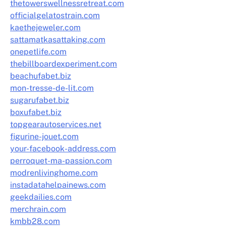
thetowerswellnessretreat.com
officialgelatostrain.com
kaethejeweler.com
sattamatkasattaking.com
onepetlife.com
thebillboardexperiment.com
beachufabet.biz
mon-tresse-de-lit.com
sugarufabet.biz
boxufabet.biz
topgearautoservices.net
figurine-jouet.com
your-facebook-address.com
perroquet-ma-passion.com
modrenlivinghome.com
instadatahelpainews.com
geekdailies.com
merchrain.com
kmbb28.com