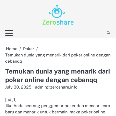
Skip
to
content
Home
Poker
Temukan dunia yang menarik dari poker online dengan
cebanqq
Temukan dunia yang menarik dari
poker online dengan cebanqq
July 30, 2025
admin@zeroshare.info
[ad_1]
Jika Anda seorang penggemar poker dan mencari cara
baru dan menarik untuk bermain, maka poker online