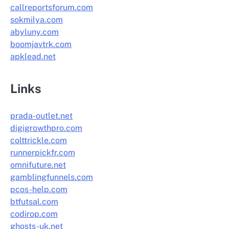
callreportsforum.com
sokmilya.com
abyluny.com
boomjavtrk.com
apklead.net
Links
prada-outlet.net
digigrowthpro.com
colttrickle.com
runnerpickfr.com
omnifuture.net
gamblingfunnels.com
pcos-help.com
btfutsal.com
codirop.com
ghosts-uk.net