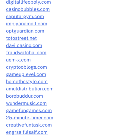
digitallifeopoly.com
casinobubbles.com
seputargym.com
impiyanamall.com
optguardian.com
totostreet.net
davilcasino.com
fraudwatchai.com
aem-x.com
cryptooblogs.com
gameuplevel.com
homethestyle.com
amuldistribution.com
borobuddur.com
wundermusic.com
gamefungames.com
25-minute-timer.com
creativefuntask.com
engrsaifulsaif.com