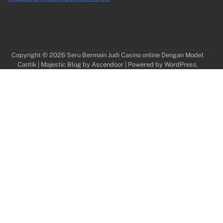
Copyright © 2026
Seru Bermain Judi Casino online Dengan Model
Cantik
| Majestic Blog by
Ascendoor
| Powered by
WordPress
.