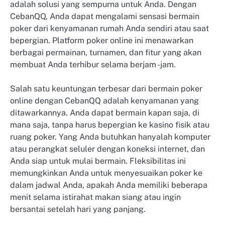
adalah solusi yang sempurna untuk Anda. Dengan
CebanQQ, Anda dapat mengalami sensasi bermain
poker dari kenyamanan rumah Anda sendiri atau saat
bepergian. Platform poker online ini menawarkan
berbagai permainan, turnamen, dan fitur yang akan
membuat Anda terhibur selama berjam -jam.
Salah satu keuntungan terbesar dari bermain poker
online dengan CebanQQ adalah kenyamanan yang
ditawarkannya. Anda dapat bermain kapan saja, di
mana saja, tanpa harus bepergian ke kasino fisik atau
ruang poker. Yang Anda butuhkan hanyalah komputer
atau perangkat seluler dengan koneksi internet, dan
Anda siap untuk mulai bermain. Fleksibilitas ini
memungkinkan Anda untuk menyesuaikan poker ke
dalam jadwal Anda, apakah Anda memiliki beberapa
menit selama istirahat makan siang atau ingin
bersantai setelah hari yang panjang.