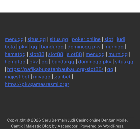
menuqq
|
situs qq
|
situs qq
|
poker online
|
slot
|
judi
bola
|
pkv
|
qq
|
bandarqq
|
dominoqq pkv
|
murniqq
|
hematqq
|
slot88
|
slot88
|
slot88
|
menuqq
|
murniqq
|
hematqq
|
pkv
|
qq
|
bandarqq
|
dominoqq pkv
|
situs qq
|
https://pafikabupatenbaubau.org/slot88/
|
qq
|
majestibet
|
miyaqq
|
gajibet
|
https://pkvgamesresmi.org/
Copyright © 2026
Seru Bermain Judi Casino online Dengan Model
Cantik
| Majestic Blog by
Ascendoor
| Powered by
WordPress
.