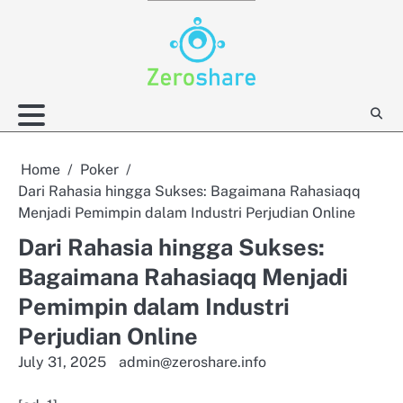
Skip
to
content
Home
Poker
Dari Rahasia hingga Sukses: Bagaimana Rahasiaqq
Menjadi Pemimpin dalam Industri Perjudian Online
Dari Rahasia hingga Sukses:
Bagaimana Rahasiaqq Menjadi
Pemimpin dalam Industri
Perjudian Online
July 31, 2025
admin@zeroshare.info