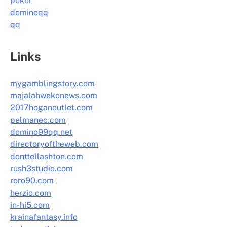
poker
dominoqq
qq
Links
mygamblingstory.com
majalahwekonews.com
2017hoganoutlet.com
pelmanec.com
domino99qq.net
directoryoftheweb.com
donttellashton.com
rush3studio.com
roro90.com
herzio.com
in-hi5.com
krainafantasy.info