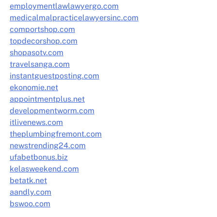
employmentlawlawyergo.com
medicalmalpracticelawyersinc.com
comportshop.com
topdecorshop.com
shopasotv.com
travelsanga.com
instantguestposting.com
ekonomie.net
appointmentplus.net
developmentworm.com
itlivenews.com
theplumbingfremont.com
newstrending24.com
ufabetbonus.biz
kelasweekend.com
betatk.net
aandly.com
bswoo.com