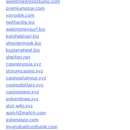
weddingdressstudio.com
premiumplox.com
yayosbk.com
neilhardie.biz
webmoneysurf.biz
kolohebluet.biz
shootermask.biz
busterwheel.biz
shelfari.net
casinorussia.xyz
slotumcasino.xyz
casinoglamour.xyz
casinodollars.xyz
casinojoker.xyz
pokerdewa.xyz
slot-wiki.xyz
watch2match.com
galenaseo.com
myglobaltrustbank.com