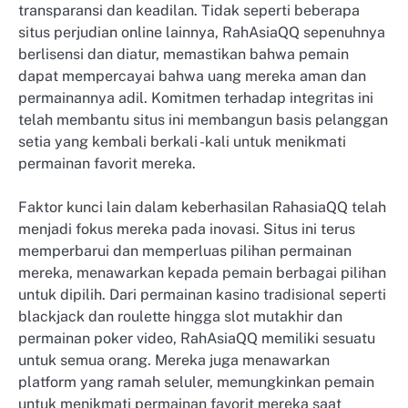
transparansi dan keadilan. Tidak seperti beberapa
situs perjudian online lainnya, RahAsiaQQ sepenuhnya
berlisensi dan diatur, memastikan bahwa pemain
dapat mempercayai bahwa uang mereka aman dan
permainannya adil. Komitmen terhadap integritas ini
telah membantu situs ini membangun basis pelanggan
setia yang kembali berkali -kali untuk menikmati
permainan favorit mereka.
Faktor kunci lain dalam keberhasilan RahasiaQQ telah
menjadi fokus mereka pada inovasi. Situs ini terus
memperbarui dan memperluas pilihan permainan
mereka, menawarkan kepada pemain berbagai pilihan
untuk dipilih. Dari permainan kasino tradisional seperti
blackjack dan roulette hingga slot mutakhir dan
permainan poker video, RahAsiaQQ memiliki sesuatu
untuk semua orang. Mereka juga menawarkan
platform yang ramah seluler, memungkinkan pemain
untuk menikmati permainan favorit mereka saat