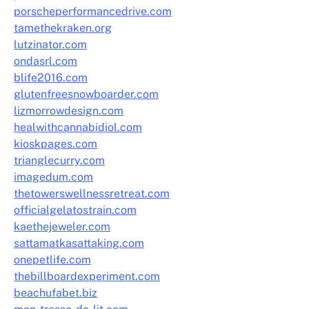
porscheperformancedrive.com
tamethekraken.org
lutzinator.com
ondasrl.com
blife2016.com
glutenfreesnowboarder.com
lizmorrowdesign.com
healwithcannabidiol.com
kioskpages.com
trianglecurry.com
imagedum.com
thetowerswellnessretreat.com
officialgelatostrain.com
kaethejeweler.com
sattamatkasattaking.com
onepetlife.com
thebillboardexperiment.com
beachufabet.biz