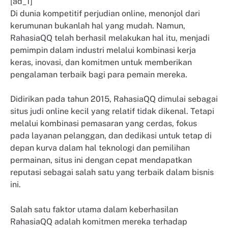
[ad_1]
Di dunia kompetitif perjudian online, menonjol dari
kerumunan bukanlah hal yang mudah. Namun,
RahasiaQQ telah berhasil melakukan hal itu, menjadi
pemimpin dalam industri melalui kombinasi kerja
keras, inovasi, dan komitmen untuk memberikan
pengalaman terbaik bagi para pemain mereka.
Didirikan pada tahun 2015, RahasiaQQ dimulai sebagai
situs judi online kecil yang relatif tidak dikenal. Tetapi
melalui kombinasi pemasaran yang cerdas, fokus
pada layanan pelanggan, dan dedikasi untuk tetap di
depan kurva dalam hal teknologi dan pemilihan
permainan, situs ini dengan cepat mendapatkan
reputasi sebagai salah satu yang terbaik dalam bisnis
ini.
Salah satu faktor utama dalam keberhasilan
RahasiaQQ adalah komitmen mereka terhadap