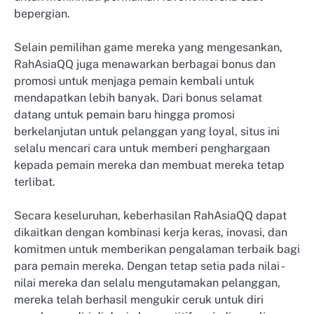
bepergian.
Selain pemilihan game mereka yang mengesankan,
RahAsiaQQ juga menawarkan berbagai bonus dan
promosi untuk menjaga pemain kembali untuk
mendapatkan lebih banyak. Dari bonus selamat
datang untuk pemain baru hingga promosi
berkelanjutan untuk pelanggan yang loyal, situs ini
selalu mencari cara untuk memberi penghargaan
kepada pemain mereka dan membuat mereka tetap
terlibat.
Secara keseluruhan, keberhasilan RahAsiaQQ dapat
dikaitkan dengan kombinasi kerja keras, inovasi, dan
komitmen untuk memberikan pengalaman terbaik bagi
para pemain mereka. Dengan tetap setia pada nilai -
nilai mereka dan selalu mengutamakan pelanggan,
mereka telah berhasil mengukir ceruk untuk diri