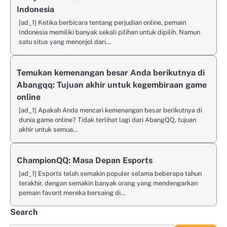
Indonesia
[ad_1] Ketika berbicara tentang perjudian online, pemain
Indonesia memiliki banyak sekali pilihan untuk dipilih. Namun
satu situs yang menonjol dari…
Temukan kemenangan besar Anda berikutnya di
Abangqq: Tujuan akhir untuk kegembiraan game
online
[ad_1] Apakah Anda mencari kemenangan besar berikutnya di
dunia game online? Tidak terlihat lagi dari AbangQQ, tujuan
akhir untuk semua…
ChampionQQ: Masa Depan Esports
[ad_1] Esports telah semakin populer selama beberapa tahun
terakhir, dengan semakin banyak orang yang mendengarkan
pemain favorit mereka bersaing di…
Search