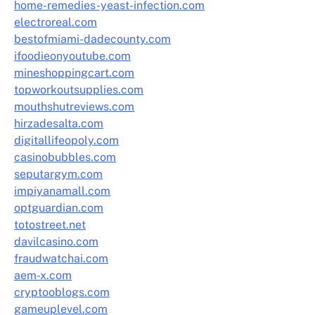
home-remedies-yeast-infection.com
electroreal.com
bestofmiami-dadecounty.com
ifoodieonyoutube.com
mineshoppingcart.com
topworkoutsupplies.com
mouthshutreviews.com
hirzadesalta.com
digitallifeopoly.com
casinobubbles.com
seputargym.com
impiyanamall.com
optguardian.com
totostreet.net
davilcasino.com
fraudwatchai.com
aem-x.com
cryptooblogs.com
gameuplevel.com