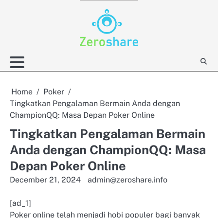
Skip
to
content
Home
Poker
Tingkatkan Pengalaman Bermain Anda dengan
ChampionQQ: Masa Depan Poker Online
Tingkatkan Pengalaman Bermain
Anda dengan ChampionQQ: Masa
Depan Poker Online
December 21, 2024
admin@zeroshare.info
[ad_1]
Poker online telah menjadi hobi populer bagi banyak