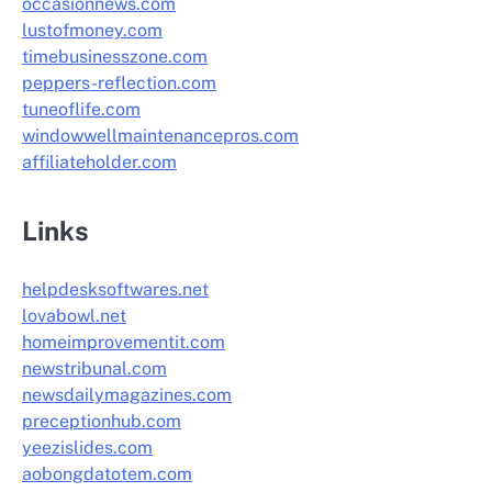
occasionnews.com
lustofmoney.com
timebusinesszone.com
peppers-reflection.com
tuneoflife.com
windowwellmaintenancepros.com
affiliateholder.com
Links
helpdesksoftwares.net
lovabowl.net
homeimprovementit.com
newstribunal.com
newsdailymagazines.com
preceptionhub.com
yeezislides.com
aobongdatotem.com