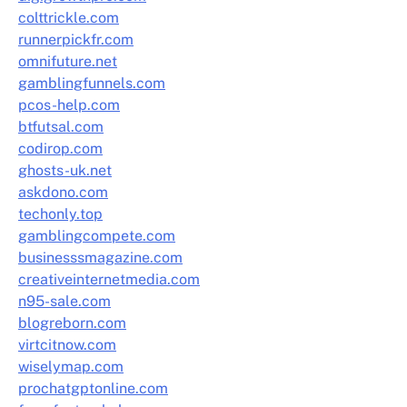
colttrickle.com
runnerpickfr.com
omnifuture.net
gamblingfunnels.com
pcos-help.com
btfutsal.com
codirop.com
ghosts-uk.net
askdono.com
techonly.top
gamblingcompete.com
businesssmagazine.com
creativeinternetmedia.com
n95-sale.com
blogreborn.com
virtcitnow.com
wiselymap.com
prochatgptonline.com