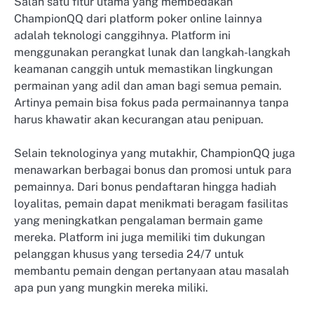
Salah satu fitur utama yang membedakan
ChampionQQ dari platform poker online lainnya
adalah teknologi canggihnya. Platform ini
menggunakan perangkat lunak dan langkah-langkah
keamanan canggih untuk memastikan lingkungan
permainan yang adil dan aman bagi semua pemain.
Artinya pemain bisa fokus pada permainannya tanpa
harus khawatir akan kecurangan atau penipuan.
Selain teknologinya yang mutakhir, ChampionQQ juga
menawarkan berbagai bonus dan promosi untuk para
pemainnya. Dari bonus pendaftaran hingga hadiah
loyalitas, pemain dapat menikmati beragam fasilitas
yang meningkatkan pengalaman bermain game
mereka. Platform ini juga memiliki tim dukungan
pelanggan khusus yang tersedia 24/7 untuk
membantu pemain dengan pertanyaan atau masalah
apa pun yang mungkin mereka miliki.