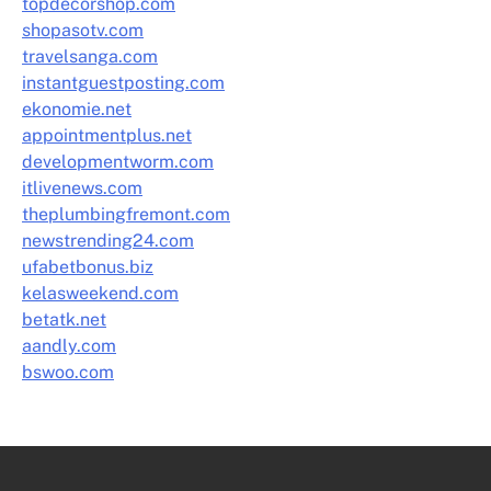
topdecorshop.com
shopasotv.com
travelsanga.com
instantguestposting.com
ekonomie.net
appointmentplus.net
developmentworm.com
itlivenews.com
theplumbingfremont.com
newstrending24.com
ufabetbonus.biz
kelasweekend.com
betatk.net
aandly.com
bswoo.com