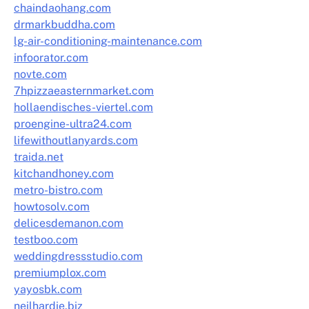
chaindaohang.com
drmarkbuddha.com
lg-air-conditioning-maintenance.com
infoorator.com
novte.com
7hpizzaeasternmarket.com
hollaendisches-viertel.com
proengine-ultra24.com
lifewithoutlanyards.com
traida.net
kitchandhoney.com
metro-bistro.com
howtosolv.com
delicesdemanon.com
testboo.com
weddingdressstudio.com
premiumplox.com
yayosbk.com
neilhardie.biz