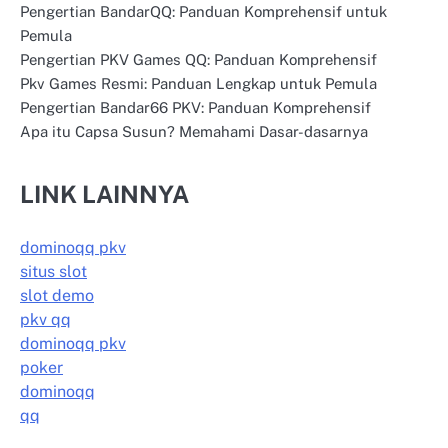
Pengertian BandarQQ: Panduan Komprehensif untuk
Pemula
Pengertian PKV Games QQ: Panduan Komprehensif
Pkv Games Resmi: Panduan Lengkap untuk Pemula
Pengertian Bandar66 PKV: Panduan Komprehensif
Apa itu Capsa Susun? Memahami Dasar-dasarnya
LINK LAINNYA
dominoqq pkv
situs slot
slot demo
pkv qq
dominoqq pkv
poker
dominoqq
qq