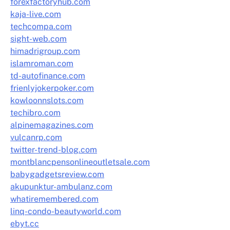
forexfactoryhub.com
kaja-live.com
techcompa.com
sight-web.com
himadrigroup.com
islamroman.com
td-autofinance.com
frienlyjokerpoker.com
kowloonnslots.com
techibro.com
alpinemagazines.com
vulcanrp.com
twitter-trend-blog.com
montblancpensonlineoutletsale.com
babygadgetsreview.com
akupunktur-ambulanz.com
whatiremembered.com
linq-condo-beautyworld.com
ebyt.cc