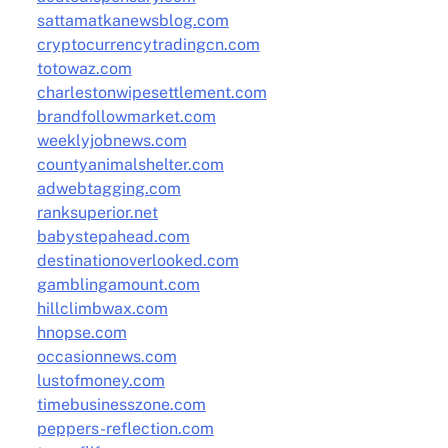
sattamatkanewsblog.com
cryptocurrencytradingcn.com
totowaz.com
charlestonwipesettlement.com
brandfollowmarket.com
weeklyjobnews.com
countyanimalshelter.com
adwebtagging.com
ranksuperior.net
babystepahead.com
destinationoverlooked.com
gamblingamount.com
hillclimbwax.com
hnopse.com
occasionnews.com
lustofmoney.com
timebusinesszone.com
peppers-reflection.com