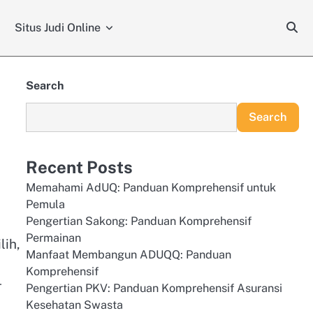
Situs Judi Online
Search
Search
Recent Posts
Memahami AdUQ: Panduan Komprehensif untuk
Pemula
Pengertian Sakong: Panduan Komprehensif
i
Permainan
lih,
Manfaat Membangun ADUQQ: Panduan
Komprehensif
-
Pengertian PKV: Panduan Komprehensif Asuransi
Kesehatan Swasta