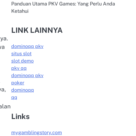
Panduan Utama PKV Games: Yang Perlu Anda
Ketahui
LINK LAINNYA
ya.
wa
dominoqq pkv
situs slot
slot demo
pkv qq
dominoqq pkv
.
poker
ya,
dominoqq
qq
alan
Links
mygamblingstory.com