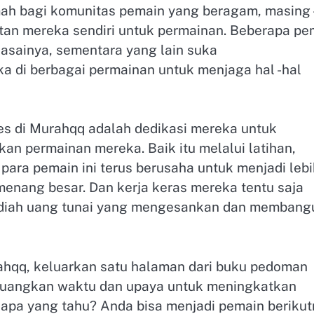
mah bagi komunitas pemain yang beragam, masing 
an mereka sendiri untuk permainan. Beberapa pe
asainya, sementara yang lain suka
di berbagai permainan untuk menjaga hal -hal
es di Murahqq adalah dedikasi mereka untuk
n permainan mereka. Baik itu melalui latihan,
para pemain ini terus berusaha untuk menjadi lebi
enang besar. Dan kerja keras mereka tentu saja
adiah uang tunai yang mengesankan dan membang
rahqq, keluarkan satu halaman dari buku pedoman
 Luangkan waktu dan upaya untuk meningkatkan
siapa yang tahu? Anda bisa menjadi pemain beriku