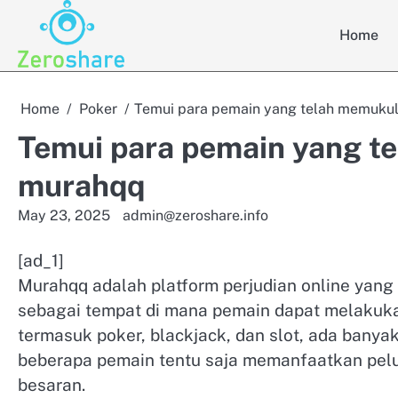
Skip
to
Home
content
Home
Poker
Temui para pemain yang telah memuku
Temui para pemain yang t
murahqq
May 23, 2025
admin@zeroshare.info
[ad_1]
Murahqq adalah platform perjudian online yan
sebagai tempat di mana pemain dapat melakuka
termasuk poker, blackjack, dan slot, ada bany
beberapa pemain tentu saja memanfaatkan pelua
besaran.