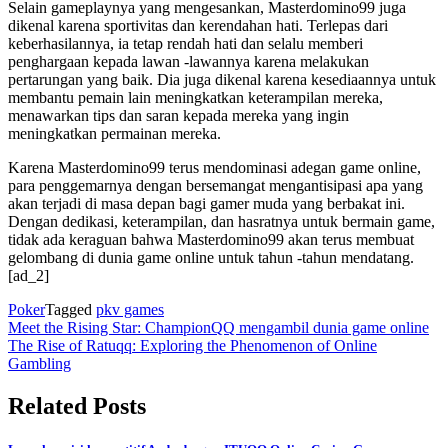
Selain gameplaynya yang mengesankan, Masterdomino99 juga
dikenal karena sportivitas dan kerendahan hati. Terlepas dari
keberhasilannya, ia tetap rendah hati dan selalu memberi
penghargaan kepada lawan -lawannya karena melakukan
pertarungan yang baik. Dia juga dikenal karena kesediaannya untuk
membantu pemain lain meningkatkan keterampilan mereka,
menawarkan tips dan saran kepada mereka yang ingin
meningkatkan permainan mereka.
Karena Masterdomino99 terus mendominasi adegan game online,
para penggemarnya dengan bersemangat mengantisipasi apa yang
akan terjadi di masa depan bagi gamer muda yang berbakat ini.
Dengan dedikasi, keterampilan, dan hasratnya untuk bermain game,
tidak ada keraguan bahwa Masterdomino99 akan terus membuat
gelombang di dunia game online untuk tahun -tahun mendatang.
[ad_2]
Poker
Tagged
pkv games
Post
Meet the Rising Star: ChampionQQ mengambil dunia game online
The Rise of Ratuqq: Exploring the Phenomenon of Online
navigation
Gambling
Related Posts