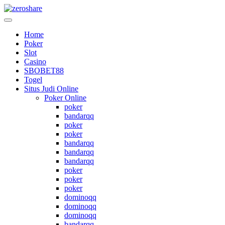
Skip
to
content
Home
Poker
Slot
Casino
SBOBET88
Togel
Situs Judi Online
Poker Online
poker
bandarqq
poker
poker
bandarqq
bandarqq
bandarqq
poker
poker
poker
dominoqq
dominoqq
dominoqq
bandarqq