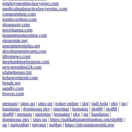
employmentlawlawyergo.com
medicalmalpracticelawyersinc.com
comportshop.com
topdecorshop.com
shopasotv.com
travelsanga.com
instantguestposting.com
ekonomie.net
appointmentplus.net
developmentworm.com
itlivenews.com
theplumbingfremont.com
newstrending24.com
ufabetbonus.biz
kelasweekend.com
betatk.net
aandly.com
bswoo.com
menuqq
|
situs qq
|
situs qq
|
poker online
|
slot
|
judi bola
|
pkv
|
qq
|
bandarqq
|
dominoqq pkv
|
murniqq
|
hematqq
|
slot88
|
slot88
|
slot88
|
menuqq
|
murniqq
|
hematqq
|
pkv
|
qq
|
bandarqq
|
dominoqq pkv
|
situs qq
|
https://pafikabupatenbaubau.org/slot88/
|
qq
|
majestibet
|
miyaqq
|
gajibet
|
https://pkvgamesresmi.org/