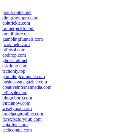
prada-outlet.net
digigrowthpro.com
colttrickle.com
runnerpickfr.com
omnifuture.net
gamblingfunnels.com
pcos-help.com
btfutsal.com
codirop.com
ghosts-uk.net
askdono.com
techonly.top
gamblingcompete.com
businesssmagazine.com
creativeinternetmedia.com
n95-sale.com
blogreborn.com
virtcitnow.com
wiselymap.com
prochatgptonline.com
forexfactoryhub.com
kaja-live.com
techcompa.com