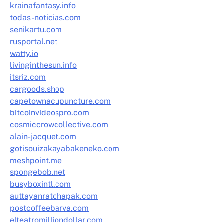
krainafantasy.info
todas-noticias.com
senikartu.com
rusportal.net
watty.io
livinginthesun.info
itsriz.com
cargoods.shop
capetownacupuncture.com
bitcoinvideospro.com
cosmiccrowcollective.com
alain-jacquet.com
gotisouizakayabakeneko.com
meshpoint.me
spongebob.net
busyboxintl.com
auttayanratchapak.com
postcoffeebarva.com
elteatromilliondollar.com