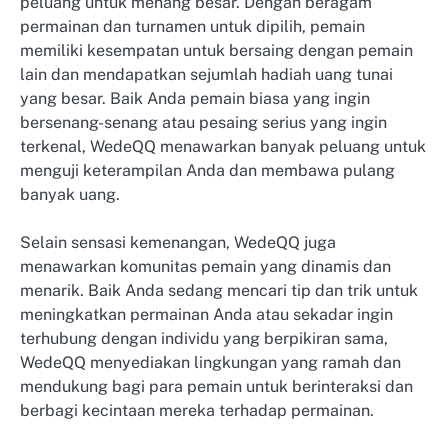
peluang untuk menang besar. Dengan beragam
permainan dan turnamen untuk dipilih, pemain
memiliki kesempatan untuk bersaing dengan pemain
lain dan mendapatkan sejumlah hadiah uang tunai
yang besar. Baik Anda pemain biasa yang ingin
bersenang-senang atau pesaing serius yang ingin
terkenal, WedeQQ menawarkan banyak peluang untuk
menguji keterampilan Anda dan membawa pulang
banyak uang.
Selain sensasi kemenangan, WedeQQ juga
menawarkan komunitas pemain yang dinamis dan
menarik. Baik Anda sedang mencari tip dan trik untuk
meningkatkan permainan Anda atau sekadar ingin
terhubung dengan individu yang berpikiran sama,
WedeQQ menyediakan lingkungan yang ramah dan
mendukung bagi para pemain untuk berinteraksi dan
berbagi kecintaan mereka terhadap permainan.