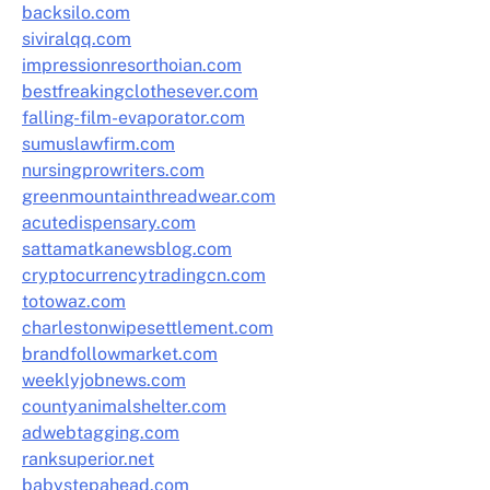
backsilo.com
siviralqq.com
impressionresorthoian.com
bestfreakingclothesever.com
falling-film-evaporator.com
sumuslawfirm.com
nursingprowriters.com
greenmountainthreadwear.com
acutedispensary.com
sattamatkanewsblog.com
cryptocurrencytradingcn.com
totowaz.com
charlestonwipesettlement.com
brandfollowmarket.com
weeklyjobnews.com
countyanimalshelter.com
adwebtagging.com
ranksuperior.net
babystepahead.com