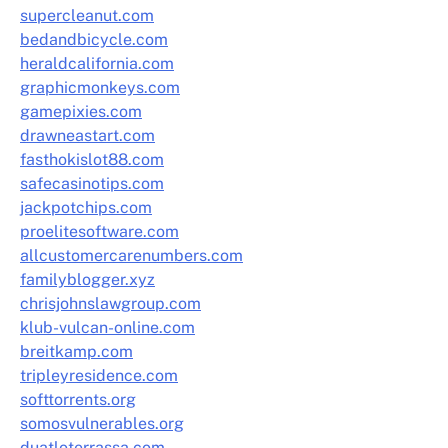
supercleanut.com
bedandbicycle.com
heraldcalifornia.com
graphicmonkeys.com
gamepixies.com
drawneastart.com
fasthokislot88.com
safecasinotips.com
jackpotchips.com
proelitesoftware.com
allcustomercarenumbers.com
familyblogger.xyz
chrisjohnslawgroup.com
klub-vulcan-online.com
breitkamp.com
tripleyresidence.com
softtorrents.org
somosvulnerables.org
duatloterrassa.com