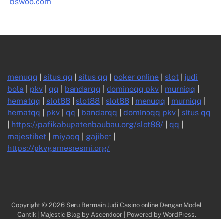
bswoo.com
menuqq
|
situs qq
|
situs qq
|
poker online
|
slot
|
judi
bola
|
pkv
|
qq
|
bandarqq
|
dominoqq pkv
|
murniqq
|
hematqq
|
slot88
|
slot88
|
slot88
|
menuqq
|
murniqq
|
hematqq
|
pkv
|
qq
|
bandarqq
|
dominoqq pkv
|
situs qq
|
https://pafikabupatenbaubau.org/slot88/
|
qq
|
majestibet
|
miyaqq
|
gajibet
|
https://pkvgamesresmi.org/
Copyright © 2026
Seru Bermain Judi Casino online Dengan Model
Cantik
| Majestic Blog by
Ascendoor
| Powered by
WordPress
.