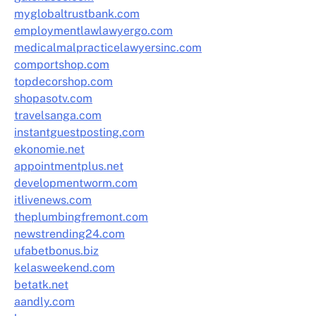
myglobaltrustbank.com
employmentlawlawyergo.com
medicalmalpracticelawyersinc.com
comportshop.com
topdecorshop.com
shopasotv.com
travelsanga.com
instantguestposting.com
ekonomie.net
appointmentplus.net
developmentworm.com
itlivenews.com
theplumbingfremont.com
newstrending24.com
ufabetbonus.biz
kelasweekend.com
betatk.net
aandly.com