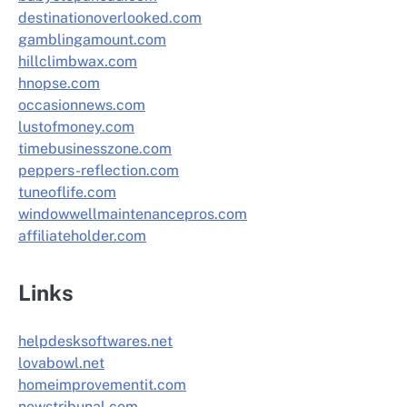
destinationoverlooked.com
gamblingamount.com
hillclimbwax.com
hnopse.com
occasionnews.com
lustofmoney.com
timebusinesszone.com
peppers-reflection.com
tuneoflife.com
windowwellmaintenancepros.com
affiliateholder.com
Links
helpdesksoftwares.net
lovabowl.net
homeimprovementit.com
newstribunal.com