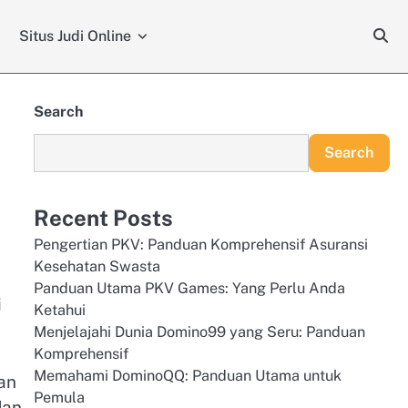
Situs Judi Online
Search
Search
Recent Posts
Pengertian PKV: Panduan Komprehensif Asuransi
Kesehatan Swasta
Panduan Utama PKV Games: Yang Perlu Anda
i
Ketahui
Menjelajahi Dunia Domino99 yang Seru: Panduan
Komprehensif
Memahami DominoQQ: Panduan Utama untuk
an
Pemula
dan