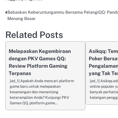
Bebaskan Keberuntunganmu Bersama PelangiQQ: Pand
Post
Menang Besar
navigation
Related Posts
Melepaskan Kegembiraan
Asikqq: Tem
dengan PKV Games QQ:
Poker Bersa
Review Platform Gaming
Pengalaman
Terpanas
yang Tak Te
[ad_1] Apakah Anda mencari platform
[ad_1] Asikqq ad
game baru untuk melepaskan
online populer 
kesenangan dan menantang
banyak perhatia
keterampilan Anda? Kunjungi PKV
kalangan pengge
Games QQ, platform game…