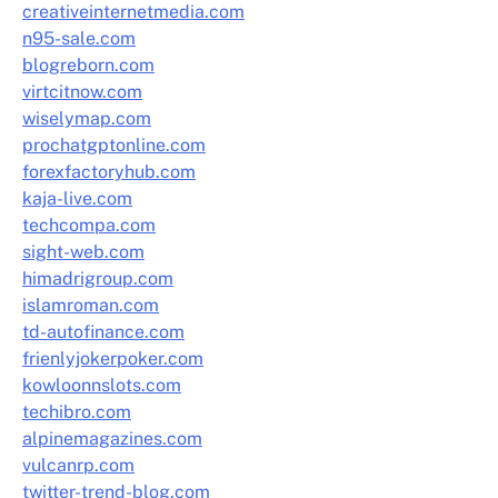
creativeinternetmedia.com
n95-sale.com
blogreborn.com
virtcitnow.com
wiselymap.com
prochatgptonline.com
forexfactoryhub.com
kaja-live.com
techcompa.com
sight-web.com
himadrigroup.com
islamroman.com
td-autofinance.com
frienlyjokerpoker.com
kowloonnslots.com
techibro.com
alpinemagazines.com
vulcanrp.com
twitter-trend-blog.com