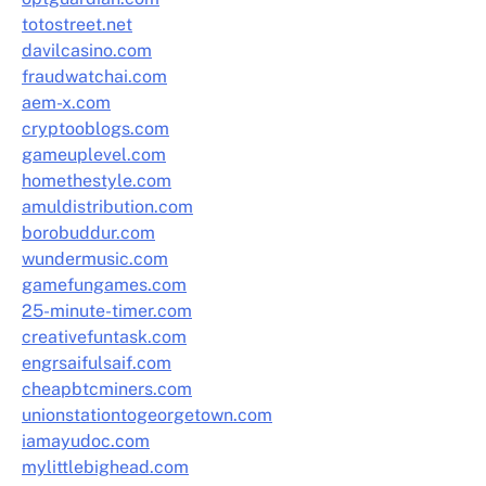
totostreet.net
davilcasino.com
fraudwatchai.com
aem-x.com
cryptooblogs.com
gameuplevel.com
homethestyle.com
amuldistribution.com
borobuddur.com
wundermusic.com
gamefungames.com
25-minute-timer.com
creativefuntask.com
engrsaifulsaif.com
cheapbtcminers.com
unionstationtogeorgetown.com
iamayudoc.com
mylittlebighead.com