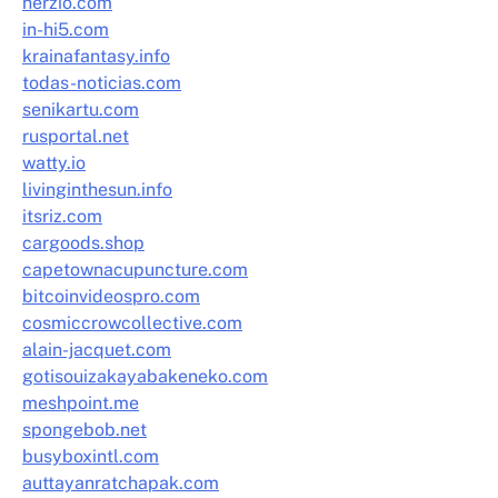
herzio.com
in-hi5.com
krainafantasy.info
todas-noticias.com
senikartu.com
rusportal.net
watty.io
livinginthesun.info
itsriz.com
cargoods.shop
capetownacupuncture.com
bitcoinvideospro.com
cosmiccrowcollective.com
alain-jacquet.com
gotisouizakayabakeneko.com
meshpoint.me
spongebob.net
busyboxintl.com
auttayanratchapak.com