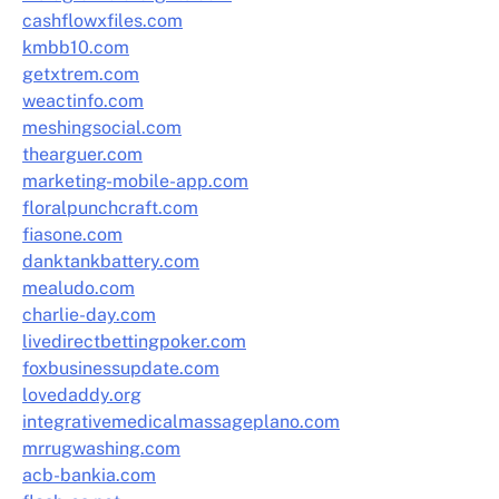
cashflowxfiles.com
kmbb10.com
getxtrem.com
weactinfo.com
meshingsocial.com
thearguer.com
marketing-mobile-app.com
floralpunchcraft.com
fiasone.com
danktankbattery.com
mealudo.com
charlie-day.com
livedirectbettingpoker.com
foxbusinessupdate.com
lovedaddy.org
integrativemedicalmassageplano.com
mrrugwashing.com
acb-bankia.com