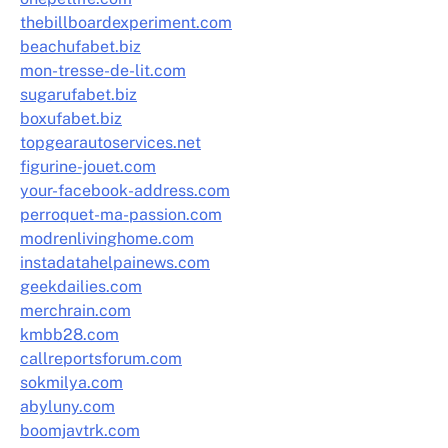
thebillboardexperiment.com
beachufabet.biz
mon-tresse-de-lit.com
sugarufabet.biz
boxufabet.biz
topgearautoservices.net
figurine-jouet.com
your-facebook-address.com
perroquet-ma-passion.com
modrenlivinghome.com
instadatahelpainews.com
geekdailies.com
merchrain.com
kmbb28.com
callreportsforum.com
sokmilya.com
abyluny.com
boomjavtrk.com