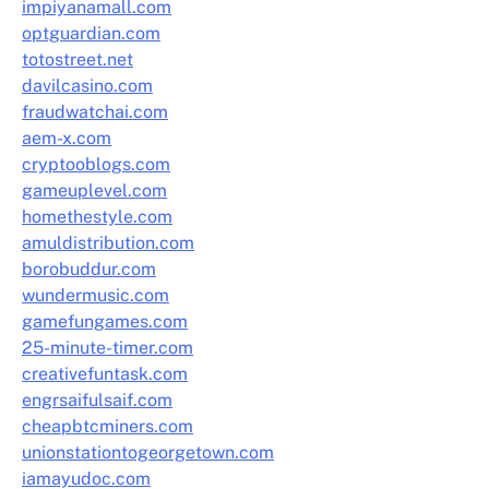
impiyanamall.com
optguardian.com
totostreet.net
davilcasino.com
fraudwatchai.com
aem-x.com
cryptooblogs.com
gameuplevel.com
homethestyle.com
amuldistribution.com
borobuddur.com
wundermusic.com
gamefungames.com
25-minute-timer.com
creativefuntask.com
engrsaifulsaif.com
cheapbtcminers.com
unionstationtogeorgetown.com
iamayudoc.com