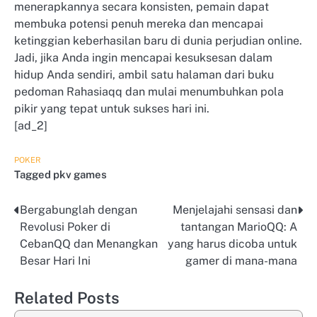
menerapkannya secara konsisten, pemain dapat
membuka potensi penuh mereka dan mencapai
ketinggian keberhasilan baru di dunia perjudian online.
Jadi, jika Anda ingin mencapai kesuksesan dalam
hidup Anda sendiri, ambil satu halaman dari buku
pedoman Rahasiaqq dan mulai menumbuhkan pola
pikir yang tepat untuk sukses hari ini.
[ad_2]
POKER
Tagged
pkv games
Bergabunglah dengan
Menjelajahi sensasi dan
Post
Revolusi Poker di
tantangan MarioQQ: A
navigation
CebanQQ dan Menangkan
yang harus dicoba untuk
Besar Hari Ini
gamer di mana-mana
Related Posts