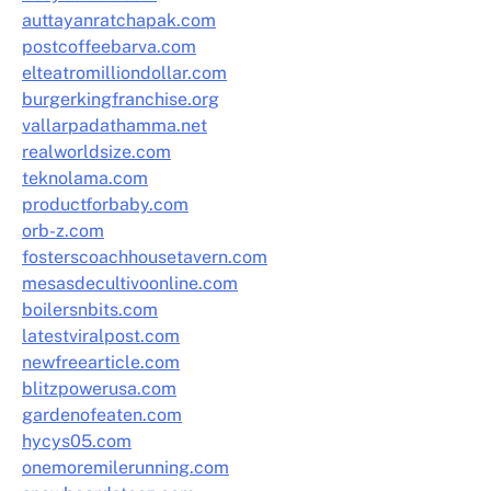
auttayanratchapak.com
postcoffeebarva.com
elteatromilliondollar.com
burgerkingfranchise.org
vallarpadathamma.net
realworldsize.com
teknolama.com
productforbaby.com
orb-z.com
fosterscoachhousetavern.com
mesasdecultivoonline.com
boilersnbits.com
latestviralpost.com
newfreearticle.com
blitzpowerusa.com
gardenofeaten.com
hycys05.com
onemoremilerunning.com