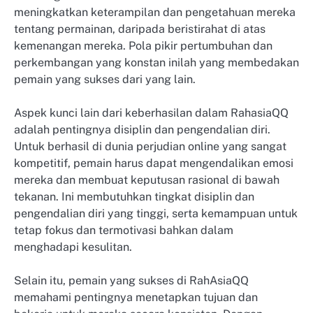
meningkatkan keterampilan dan pengetahuan mereka
tentang permainan, daripada beristirahat di atas
kemenangan mereka. Pola pikir pertumbuhan dan
perkembangan yang konstan inilah yang membedakan
pemain yang sukses dari yang lain.
Aspek kunci lain dari keberhasilan dalam RahasiaQQ
adalah pentingnya disiplin dan pengendalian diri.
Untuk berhasil di dunia perjudian online yang sangat
kompetitif, pemain harus dapat mengendalikan emosi
mereka dan membuat keputusan rasional di bawah
tekanan. Ini membutuhkan tingkat disiplin dan
pengendalian diri yang tinggi, serta kemampuan untuk
tetap fokus dan termotivasi bahkan dalam
menghadapi kesulitan.
Selain itu, pemain yang sukses di RahAsiaQQ
memahami pentingnya menetapkan tujuan dan