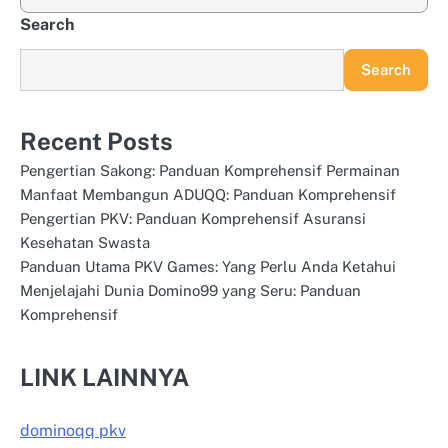
Search
Search
Recent Posts
Pengertian Sakong: Panduan Komprehensif Permainan
Manfaat Membangun ADUQQ: Panduan Komprehensif
Pengertian PKV: Panduan Komprehensif Asuransi
Kesehatan Swasta
Panduan Utama PKV Games: Yang Perlu Anda Ketahui
Menjelajahi Dunia Domino99 yang Seru: Panduan
Komprehensif
LINK LAINNYA
dominoqq pkv