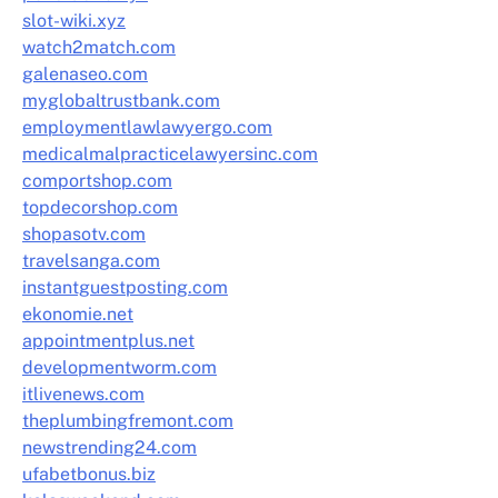
slot-wiki.xyz
watch2match.com
galenaseo.com
myglobaltrustbank.com
employmentlawlawyergo.com
medicalmalpracticelawyersinc.com
comportshop.com
topdecorshop.com
shopasotv.com
travelsanga.com
instantguestposting.com
ekonomie.net
appointmentplus.net
developmentworm.com
itlivenews.com
theplumbingfremont.com
newstrending24.com
ufabetbonus.biz