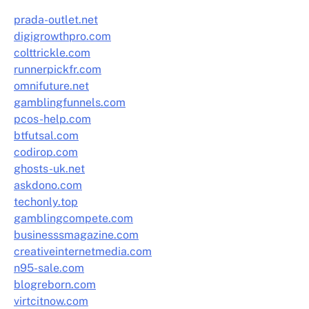
prada-outlet.net
digigrowthpro.com
colttrickle.com
runnerpickfr.com
omnifuture.net
gamblingfunnels.com
pcos-help.com
btfutsal.com
codirop.com
ghosts-uk.net
askdono.com
techonly.top
gamblingcompete.com
businesssmagazine.com
creativeinternetmedia.com
n95-sale.com
blogreborn.com
virtcitnow.com