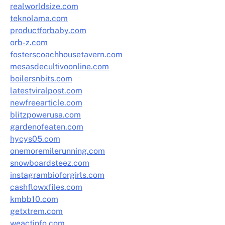
realworldsize.com
teknolama.com
productforbaby.com
orb-z.com
fosterscoachhousetavern.com
mesasdecultivoonline.com
boilersnbits.com
latestviralpost.com
newfreearticle.com
blitzpowerusa.com
gardenofeaten.com
hycys05.com
onemoremilerunning.com
snowboardsteez.com
instagrambioforgirls.com
cashflowxfiles.com
kmbb10.com
getxtrem.com
weactinfo.com