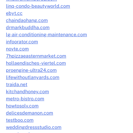
linq-condo-beautyworld.com
ebyt.cc
chaindaohang.com
drmarkbuddha.com
lg-air-conditioning-maintenance.com
infoorator.com
novte.com
7hpizzaeasternmarket.com
hollaendisches-viertel.com
proengine-ultra24.com
lifewithoutlanyards.com
traida.net
kitchandhoney.com
metro-bistro.com
howtosolv.com
delicesdemanon.com
testboo.com
weddingdressstudio.com