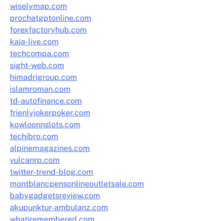
wiselymap.com
prochatgptonline.com
forexfactoryhub.com
kaja-live.com
techcompa.com
sight-web.com
himadrigroup.com
islamroman.com
td-autofinance.com
frienlyjokerpoker.com
kowloonnslots.com
techibro.com
alpinemagazines.com
vulcanrp.com
twitter-trend-blog.com
montblancpensonlineoutletsale.com
babygadgetsreview.com
akupunktur-ambulanz.com
whatiremembered.com