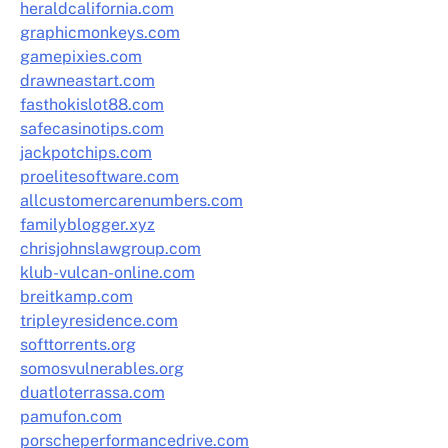
heraldcalifornia.com
graphicmonkeys.com
gamepixies.com
drawneastart.com
fasthokislot88.com
safecasinotips.com
jackpotchips.com
proelitesoftware.com
allcustomercarenumbers.com
familyblogger.xyz
chrisjohnslawgroup.com
klub-vulcan-online.com
breitkamp.com
tripleyresidence.com
softtorrents.org
somosvulnerables.org
duatloterrassa.com
pamufon.com
porscheperformancedrive.com