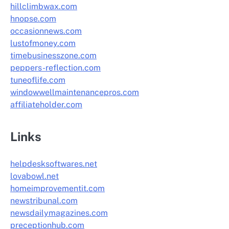
hillclimbwax.com
hnopse.com
occasionnews.com
lustofmoney.com
timebusinesszone.com
peppers-reflection.com
tuneoflife.com
windowwellmaintenancepros.com
affiliateholder.com
Links
helpdesksoftwares.net
lovabowl.net
homeimprovementit.com
newstribunal.com
newsdailymagazines.com
preceptionhub.com