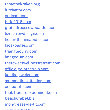
tamethekraken.org
lutzinator.com
ondasrl.com
blife2016.com
glutenfreesnowboarder.com
lizmorrowdesign.com
healwithcannabidiol.com
kioskpages.com
trianglecurry.com
imagedum.com
thetowerswellnessretreat.com
officialgelatostrain.com
kaethejeweler.com
sattamatkasattaking.com
onepetlife.com
thebillboardexperiment.com
beachufabet.biz
mon-tresse-de-lit.com