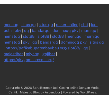
menuqq
|
situs qq
|
situs qq
|
poker online
|
slot
|
judi
bola
|
pkv
|
qq
|
bandarqq
|
dominoqq pkv
|
murniqq
|
hematqq
|
slot88
|
slot88
|
slot88
|
menuqq
|
murniqq
|
hematqq
|
pkv
|
qq
|
bandarqq
|
dominoqq pkv
|
situs qq
|
https://pafikabupatenbaubau.org/slot88/
|
qq
|
majestibet
|
miyaqq
|
gajibet
|
https://pkvgamesresmi.org/
Copyright © 2026
Seru Bermain Judi Casino online Dengan Model
Cantik
| Majestic Blog by
Ascendoor
| Powered by
WordPress
.