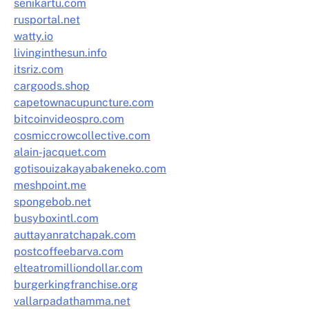
senikartu.com
rusportal.net
watty.io
livinginthesun.info
itsriz.com
cargoods.shop
capetownacupuncture.com
bitcoinvideospro.com
cosmiccrowcollective.com
alain-jacquet.com
gotisouizakayabakeneko.com
meshpoint.me
spongebob.net
busyboxintl.com
auttayanratchapak.com
postcoffeebarva.com
elteatromilliondollar.com
burgerkingfranchise.org
vallarpadathamma.net