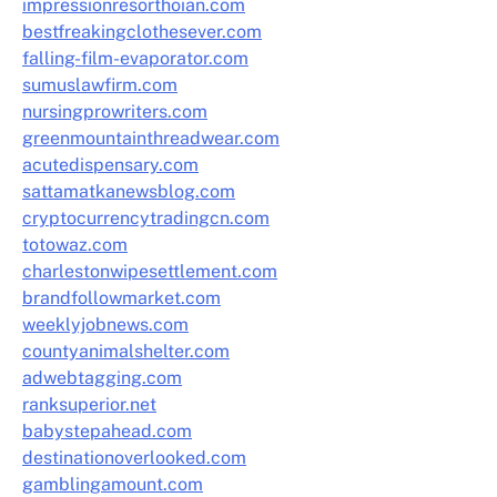
impressionresorthoian.com
bestfreakingclothesever.com
falling-film-evaporator.com
sumuslawfirm.com
nursingprowriters.com
greenmountainthreadwear.com
acutedispensary.com
sattamatkanewsblog.com
cryptocurrencytradingcn.com
totowaz.com
charlestonwipesettlement.com
brandfollowmarket.com
weeklyjobnews.com
countyanimalshelter.com
adwebtagging.com
ranksuperior.net
babystepahead.com
destinationoverlooked.com
gamblingamount.com