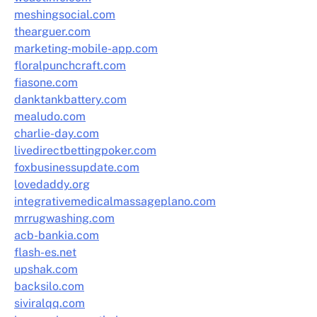
meshingsocial.com
thearguer.com
marketing-mobile-app.com
floralpunchcraft.com
fiasone.com
danktankbattery.com
mealudo.com
charlie-day.com
livedirectbettingpoker.com
foxbusinessupdate.com
lovedaddy.org
integrativemedicalmassageplano.com
mrrugwashing.com
acb-bankia.com
flash-es.net
upshak.com
backsilo.com
siviralqq.com