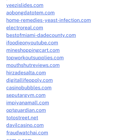
yeezislides.com
aobongdatotem.com
home-remedies-yeast-infection.com
electroreal.com
bestofmiami-dadecounty.com
ifoodieonyoutube.com
mineshoppingcart.com
topworkoutsupplies.com
mouthshutreviews.com
hirzadesalta.com
digitallifeopoly.com
casinobubbles.com
seputargym.com
impiyanamall.com
optguardian.com
totostreet.net
davilcasino.com
fraudwatchai.com