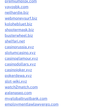
premiumplox.com
yayosbk.com
neilhardie.biz
webmoneysurf.biz
kolohebluet.biz
shootermask.biz
busterwheel.biz
shelfari.net
casinorussia.xyz
slotumcasino.xyz
casinoglamour.xyz
casinodollars.xyz
casinojoker.xyz
pokerdewa.xyz
slot-wiki.xyz
watch2match.com
galenaseo.com
myglobaltrustbank.com
employmentlawlawyergo.com