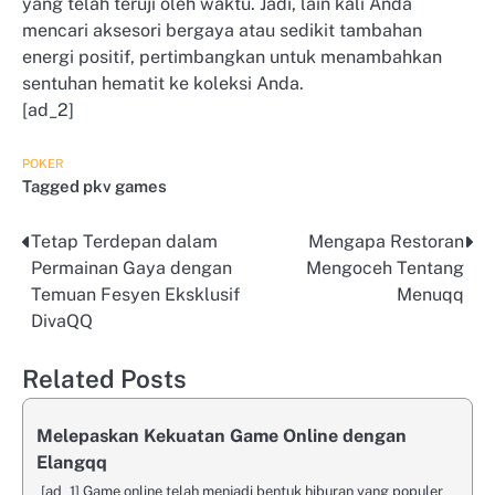
yang telah teruji oleh waktu. Jadi, lain kali Anda
mencari aksesori bergaya atau sedikit tambahan
energi positif, pertimbangkan untuk menambahkan
sentuhan hematit ke koleksi Anda.
[ad_2]
POKER
Tagged
pkv games
Tetap Terdepan dalam
Mengapa Restoran
Post
Permainan Gaya dengan
Mengoceh Tentang
navigation
Temuan Fesyen Eksklusif
Menuqq
DivaQQ
Related Posts
Melepaskan Kekuatan Game Online dengan
Elangqq
[ad_1] Game online telah menjadi bentuk hiburan yang populer