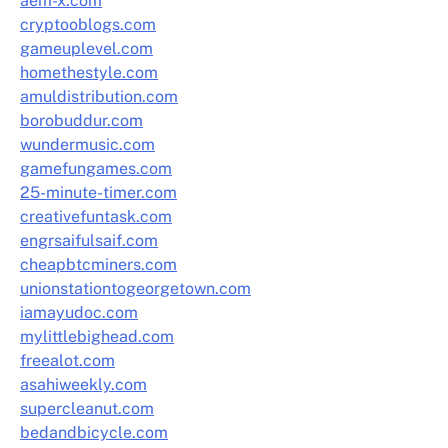
aem-x.com
cryptooblogs.com
gameuplevel.com
homethestyle.com
amuldistribution.com
borobuddur.com
wundermusic.com
gamefungames.com
25-minute-timer.com
creativefuntask.com
engrsaifulsaif.com
cheapbtcminers.com
unionstationtogeorgetown.com
iamayudoc.com
mylittlebighead.com
freealot.com
asahiweekly.com
supercleanut.com
bedandbicycle.com