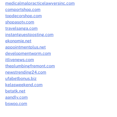
medicalmalpracticelawyersinc.com
comportshop.com
topdecorshop.com
shopasotv.com
travelsanga.com
instantguestposting.com
ekonomie.net
appointmentplus.net
developmentworm.com
itlivenews.com
theplumbingfremont.com
newstrending24.com
ufabetbonus.biz
kelasweekend.com
betatk.net
aandly.com
bswoo.com