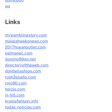
dominoqq
qq
Links
mygamblingstory.com
majalahwekonews.com
2017hoganoutlet.com
pelmanec.com
domino99qq.net
directoryoftheweb.com
donttellashton.com
rush3studio.com
roro90.com
herzio.com
in-hi5.com
krainafantasy.info
todas-noticias.com