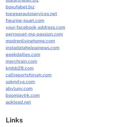
sugarufabet.biz
boxufabet.biz
topgearautoservices.net
figurine-jouet.com
your-facebook-address.com
perroquet-ma-passion.com
modrenlivinghome.com
instadatahelpainews.com
geekdailies.com
merchrain.com
kmbb28.com
callreportsforum.com
sokmilya.com
abyluny.com
boomjavtrk.com
apklead.net
Links