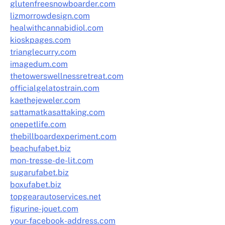
glutenfreesnowboarder.com
lizmorrowdesign.com
healwithcannabidiol.com
kioskpages.com
trianglecurry.com
imagedum.com
thetowerswellnessretreat.com
officialgelatostrain.com
kaethejeweler.com
sattamatkasattaking.com
onepetlife.com
thebillboardexperiment.com
beachufabet.biz
mon-tresse-de-lit.com
sugarufabet.biz
boxufabet.biz
topgearautoservices.net
figurine-jouet.com
your-facebook-address.com