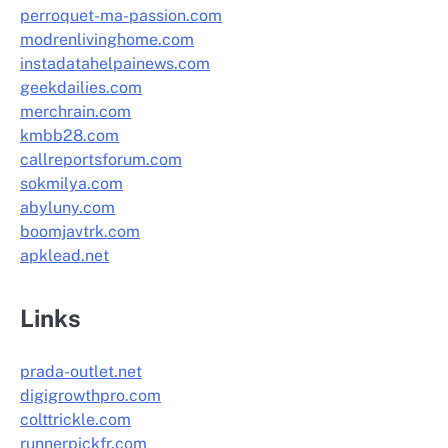
perroquet-ma-passion.com
modrenlivinghome.com
instadatahelpainews.com
geekdailies.com
merchrain.com
kmbb28.com
callreportsforum.com
sokmilya.com
abyluny.com
boomjavtrk.com
apklead.net
Links
prada-outlet.net
digigrowthpro.com
colttrickle.com
runnerpickfr.com