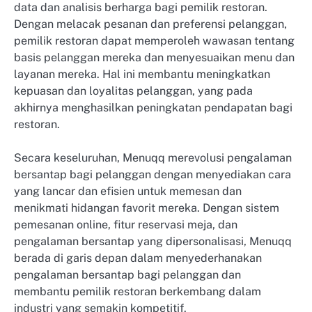
data dan analisis berharga bagi pemilik restoran.
Dengan melacak pesanan dan preferensi pelanggan,
pemilik restoran dapat memperoleh wawasan tentang
basis pelanggan mereka dan menyesuaikan menu dan
layanan mereka. Hal ini membantu meningkatkan
kepuasan dan loyalitas pelanggan, yang pada
akhirnya menghasilkan peningkatan pendapatan bagi
restoran.
Secara keseluruhan, Menuqq merevolusi pengalaman
bersantap bagi pelanggan dengan menyediakan cara
yang lancar dan efisien untuk memesan dan
menikmati hidangan favorit mereka. Dengan sistem
pemesanan online, fitur reservasi meja, dan
pengalaman bersantap yang dipersonalisasi, Menuqq
berada di garis depan dalam menyederhanakan
pengalaman bersantap bagi pelanggan dan
membantu pemilik restoran berkembang dalam
industri yang semakin kompetitif.