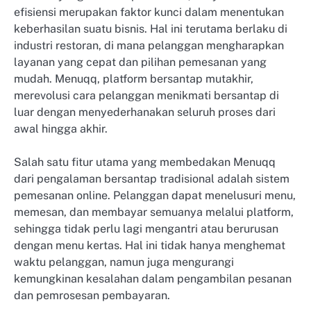
efisiensi merupakan faktor kunci dalam menentukan
keberhasilan suatu bisnis. Hal ini terutama berlaku di
industri restoran, di mana pelanggan mengharapkan
layanan yang cepat dan pilihan pemesanan yang
mudah. Menuqq, platform bersantap mutakhir,
merevolusi cara pelanggan menikmati bersantap di
luar dengan menyederhanakan seluruh proses dari
awal hingga akhir.
Salah satu fitur utama yang membedakan Menuqq
dari pengalaman bersantap tradisional adalah sistem
pemesanan online. Pelanggan dapat menelusuri menu,
memesan, dan membayar semuanya melalui platform,
sehingga tidak perlu lagi mengantri atau berurusan
dengan menu kertas. Hal ini tidak hanya menghemat
waktu pelanggan, namun juga mengurangi
kemungkinan kesalahan dalam pengambilan pesanan
dan pemrosesan pembayaran.