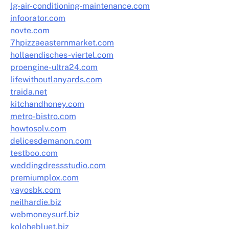
lg-air-conditioning-maintenance.com
infoorator.com
novte.com
7hpizzaeasternmarket.com
hollaendisches-viertel.com
proengine-ultra24.com
lifewithoutlanyards.com
traida.net
kitchandhoney.com
metro-bistro.com
howtosolv.com
delicesdemanon.com
testboo.com
weddingdressstudio.com
premiumplox.com
yayosbk.com
neilhardie.biz
webmoneysurf.biz
kolohebluet.biz