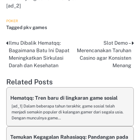
[ad_2]
POKER
Tagged
pkv games
Ilmu Dibalik Hematqq:
Slot Demo –
Post
Bagaimana Batu Ini Dapat
Merencanakan Taruhan
navigation
Meningkatkan Sirkulasi
Casino agar Konsisten
Darah dan Kesehatan
Menang
Related Posts
Hematqq: Tren baru di lingkaran game sosial
[ad_1] Dalam beberapa tahun terakhir, game sosial telah
menjadi semakin populer di kalangan gamer dari segala usia.
Dengan munculnya game…
Temukan Kegagalan Rahasiaqq: Pandangan pada