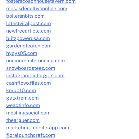
fosterscoachhousetavern.com
mesasdecultivoonline.com
boilersnbits.com
latestviralpost.com
newfreearticle.com
blitzpowerusa.com
gardenofeaten.com
hycys05.com
onemoremilerunning.com
snowboardsteez.com
instagrambioforgirls.com
cashflowxfiles.com
kmbb10.com
getxtrem.com
weactinfo.com
meshingsocial.com
thearguer.com
marketing-mobile-app.com
floralpunchcraft.com