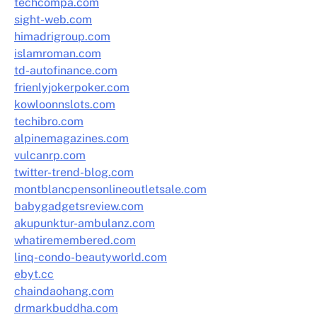
techcompa.com
sight-web.com
himadrigroup.com
islamroman.com
td-autofinance.com
frienlyjokerpoker.com
kowloonnslots.com
techibro.com
alpinemagazines.com
vulcanrp.com
twitter-trend-blog.com
montblancpensonlineoutletsale.com
babygadgetsreview.com
akupunktur-ambulanz.com
whatiremembered.com
linq-condo-beautyworld.com
ebyt.cc
chaindaohang.com
drmarkbuddha.com