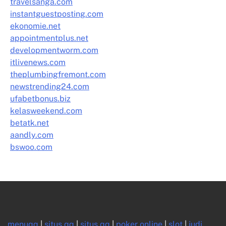
travelsanga.com
instantguestposting.com
ekonomie.net
appointmentplus.net
developmentworm.com
itlivenews.com
theplumbingfremont.com
newstrending24.com
ufabetbonus.biz
kelasweekend.com
betatk.net
aandly.com
bswoo.com
menuqq
|
situs qq
|
situs qq
|
poker online
|
slot
|
judi