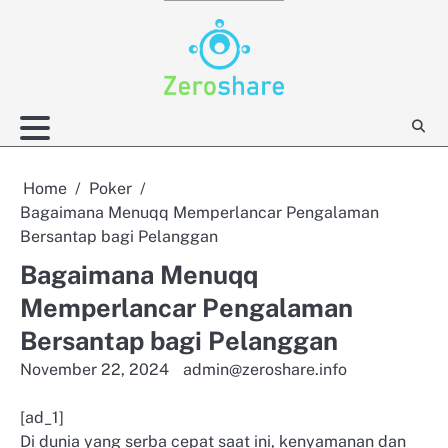
Skip
to
content
Home
Poker
Bagaimana Menuqq Memperlancar Pengalaman
Bersantap bagi Pelanggan
Bagaimana Menuqq
Memperlancar Pengalaman
Bersantap bagi Pelanggan
November 22, 2024
admin@zeroshare.info
[ad_1]
Di dunia yang serba cepat saat ini, kenyamanan dan