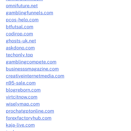
omnifuture.net
gamblingfunnels.com
pcos-help.com
btfutsal.com
codirop.com
ghosts-uk.net
askdono.com
techonly.top
gamblingcompete.com
businesssmagazine.com
creativeinternetmedia.com
n95-sale.com
blogreborn.com
virtcitnow.com
wiselymap.com
prochatgptonline.com
forexfactoryhub.com
kaja-live.com