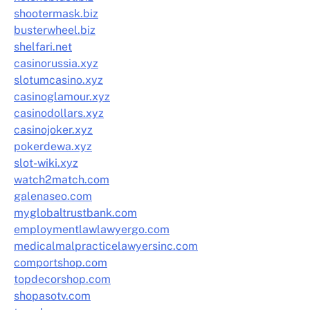
shootermask.biz
busterwheel.biz
shelfari.net
casinorussia.xyz
slotumcasino.xyz
casinoglamour.xyz
casinodollars.xyz
casinojoker.xyz
pokerdewa.xyz
slot-wiki.xyz
watch2match.com
galenaseo.com
myglobaltrustbank.com
employmentlawlawyergo.com
medicalmalpracticelawyersinc.com
comportshop.com
topdecorshop.com
shopasotv.com