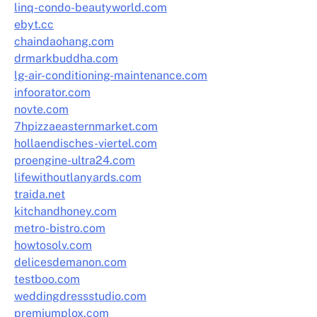
linq-condo-beautyworld.com
ebyt.cc
chaindaohang.com
drmarkbuddha.com
lg-air-conditioning-maintenance.com
infoorator.com
novte.com
7hpizzaeasternmarket.com
hollaendisches-viertel.com
proengine-ultra24.com
lifewithoutlanyards.com
traida.net
kitchandhoney.com
metro-bistro.com
howtosolv.com
delicesdemanon.com
testboo.com
weddingdressstudio.com
premiumplox.com