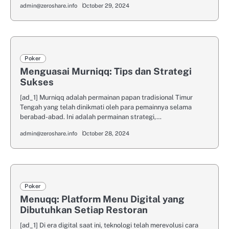
admin@zeroshare.info
October 29, 2024
Poker
Menguasai Murniqq: Tips dan Strategi
Sukses
[ad_1] Murniqq adalah permainan papan tradisional Timur
Tengah yang telah dinikmati oleh para pemainnya selama
berabad-abad. Ini adalah permainan strategi,…
admin@zeroshare.info
October 28, 2024
Poker
Menuqq: Platform Menu Digital yang
Dibutuhkan Setiap Restoran
[ad_1] Di era digital saat ini, teknologi telah merevolusi cara