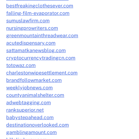
bestfreakingclothesever.com
falling-film-evaporator.com
sumuslawfirm.com
nursingprowriters.com
greenmountainthreadwear.com
acutedispensary.com
sattamatkanewsblog.com
cryptocurrencytradingcn.com
totowaz.com
charlestonwipesettlement.com
brandfollowmarket.com
weeklyjobnews.com
countyanimalshelter.com
adwebtagging.com
ranksuperior.net
babystepahead.com
destinationoverlooked.com
gamblingamount.com