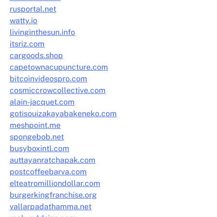
rusportal.net
watty.io
livinginthesun.info
itsriz.com
cargoods.shop
capetownacupuncture.com
bitcoinvideospro.com
cosmiccrowcollective.com
alain-jacquet.com
gotisouizakayabakeneko.com
meshpoint.me
spongebob.net
busyboxintl.com
auttayanratchapak.com
postcoffeebarva.com
elteatromilliondollar.com
burgerkingfranchise.org
vallarpadathamma.net