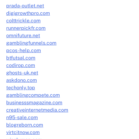
prada-outlet.net
digigrowthpro.com
colttrickle.com
runnerpickfr.com
omnifuture.net
gamblingfunnels.com
pcos-help.com
btfutsal.com
codirop.com
ghosts-uk.net
askdono.com
techonly.top
gamblingcompete.com
businesssmagazine.com
creativeinternetmedia.com
n95-sale.com
blogreborn.com
virtcitnow.com