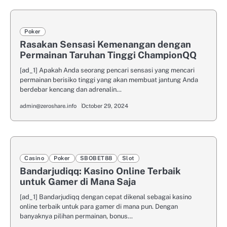
Poker
Rasakan Sensasi Kemenangan dengan
Permainan Taruhan Tinggi ChampionQQ
[ad_1] Apakah Anda seorang pencari sensasi yang mencari
permainan berisiko tinggi yang akan membuat jantung Anda
berdebar kencang dan adrenalin…
admin@zeroshare.info
October 29, 2024
Casino
Poker
SBOBET88
Slot
Bandarjudiqq: Kasino Online Terbaik
untuk Gamer di Mana Saja
[ad_1] Bandarjudiqq dengan cepat dikenal sebagai kasino
online terbaik untuk para gamer di mana pun. Dengan
banyaknya pilihan permainan, bonus…